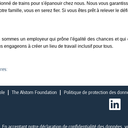
ssionné de trains pour s'épanouir chez nous. Nous vous garant
tre famille, vous en serez fier. Si vous êtes prêt à relever le dé
s sommes un employeur qui prône l'égalité des chances et qui c
ngageons à créer un lieu de travail inclusif pour tous.
res:
ble
The Alstom Foundation
Politique de protection des donn
S
’
o
u
v
r
En acceptant notre déclaration de confidentialité des données, vo