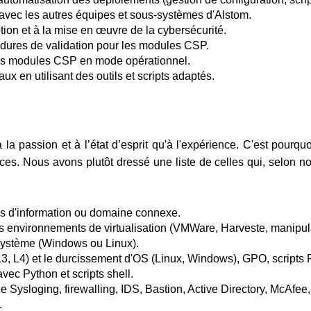
 avec les autres équipes et sous-systèmes d'Alstom.
ion et à la mise en œuvre de la cybersécurité.
édures de validation pour les modules CSP.
n des modules CSP en mode opérationnel.
x en utilisant des outils et scripts adaptés.
la passion et à l’état d’esprit qu'à l'expérience. C'est pourq
s. Nous avons plutôt dressé une liste de celles qui, selon no
s d'information ou domaine connexe.
environnements de virtualisation (VMWare, Harveste, manipul
système (Windows ou Linux).
 L3, L4) et le durcissement d'OS (Linux, Windows), GPO, scripts 
c Python et scripts shell.
e Sysloging, firewalling, IDS, Bastion, Active Directory, McAfe
.