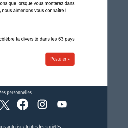
issons que lorsque vous monterez dans
fi, nous aimerions vous connaître !
élèbre la diversité dans les 63 pays
Postuler »
ées personnelles
S
S
S
S
’
’
’
’
o
o
o
o
u
u
u
u
v
v
v
v
r
r
r
us autorisez toutes les sociétés,
r