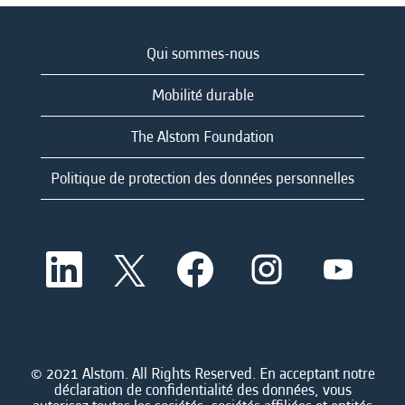
Qui sommes-nous
Mobilité durable
The Alstom Foundation
Politique de protection des données personnelles
S
S
S
S
S
’
’
’
’
’
o
o
o
o
o
u
u
u
u
u
v
v
v
v
v
r
r
r
r
r
e
e
e
e
e
d
d
d
d
© 2021 Alstom. All Rights Reserved. En acceptant notre
d
a
a
a
a
déclaration de confidentialité des données, vous
a
n
n
n
n