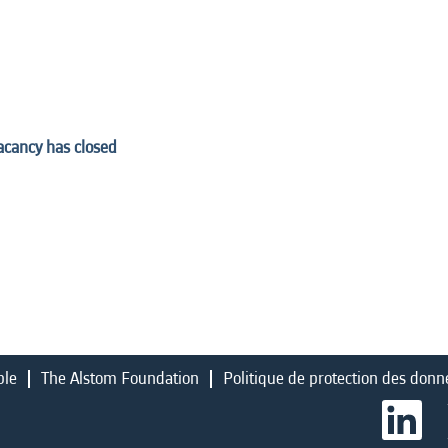
vacancy has closed
ble
The Alstom Foundation
Politique de protection des donn
S
’
o