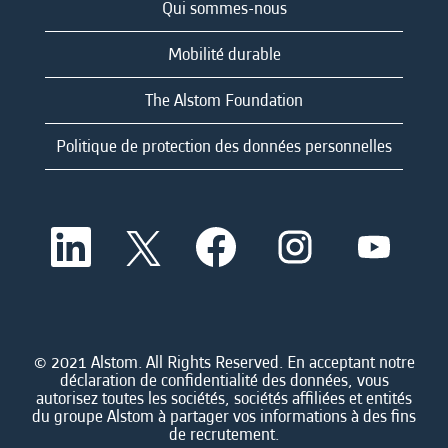
Qui sommes-nous
Mobilité durable
The Alstom Foundation
Politique de protection des données personnelles
S
S
S
S
S
’
’
’
’
’
o
o
o
o
o
u
u
u
u
u
v
v
v
v
v
r
r
r
r
r
e
e
e
e
e
d
d
d
d
© 2021 Alstom. All Rights Reserved. En acceptant notre
d
a
a
a
a
déclaration de confidentialité des données, vous
a
n
n
n
n
autorisez toutes les sociétés, sociétés affiliées et entités
n
s
s
s
s
du groupe Alstom à partager vos informations à des fins
s
u
u
u
u
de recrutement.
u
n
n
n
n