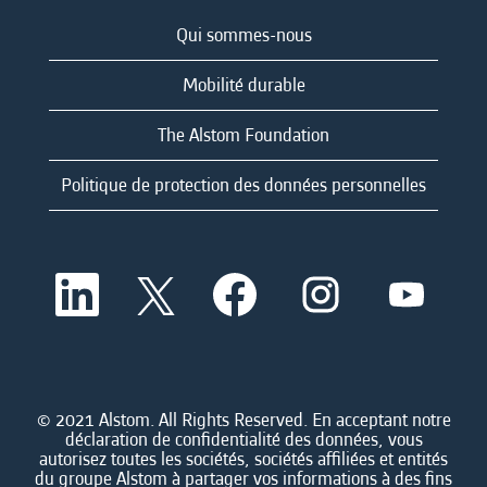
Qui sommes-nous
Mobilité durable
The Alstom Foundation
Politique de protection des données personnelles
S
S
S
S
S
’
’
’
’
’
o
o
o
o
o
u
u
u
u
u
v
v
v
v
v
r
r
r
r
r
e
e
e
e
e
d
d
d
d
© 2021 Alstom. All Rights Reserved. En acceptant notre
d
a
a
a
a
déclaration de confidentialité des données, vous
a
n
n
n
n
autorisez toutes les sociétés, sociétés affiliées et entités
n
s
s
s
s
du groupe Alstom à partager vos informations à des fins
s