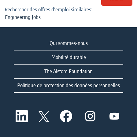
Rechercher des offres d’emploi similaires:
Engineering Jobs
Qui sommes-nous
Mobilité durable
The Alstom Foundation
Politique de protection des données personnelles
S
S
S
S
S
’
’
’
’
’
o
o
o
o
o
u
u
u
u
u
v
v
v
v
v