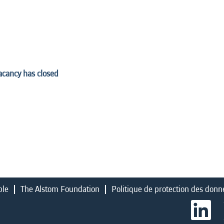
vacancy has closed
ble
The Alstom Foundation
Politique de protection des donn
S
’
o