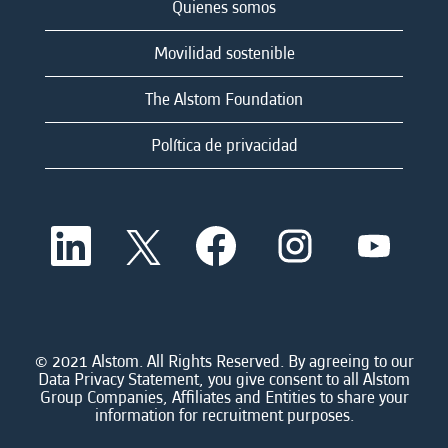
Quienes somos
Movilidad sostenible
The Alstom Foundation
Política de privacidad
S
S
S
S
S
e
e
e
e
e
a
a
a
a
a
b
b
b
b
b
r
r
r
r
r
e
e
e
e
e
e
e
e
e
e
n
n
n
n
© 2021 Alstom. All Rights Reserved. By agreeing to our
n
u
u
u
u
Data Privacy Statement, you give consent to all Alstom
u
n
n
n
n
Group Companies, Affiliates and Entities to share your
n
a
a
a
a
information for recruitment purposes.
a
n
n
n
n
n
u
u
u
u