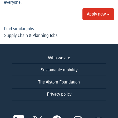
everyone.
Apply now
Find similar jobs:
Supply Chain & Planning Jobs
Who we are
Sustainable mobility
The Alstom Foundation
Privacy policy
O
O
O
O