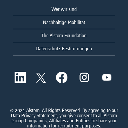
Wer wir sind
Nachhaltige Mobilität
The Alstom Foundation
Datenschutz-Bestimmungen
W
W
W
W
W
i
i
i
i
i
r
r
r
r
r
d
d
d
d
d
a
a
a
a
a
u
u
u
u
u
f
f
f
f
f
e
e
e
e
© 2021 Alstom. All Rights Reserved. By agreeing to our
e
i
i
i
i
Data Privacy Statement, you give consent to all Alstom
i
n
n
n
n
Group Companies, Affiliates and Entities to share your
n
e
e
e
e
information for recruitment purposes.
e