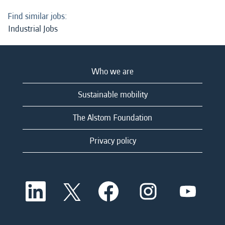
Find similar jobs:
Industrial Jobs
Who we are
Sustainable mobility
The Alstom Foundation
Privacy policy
O
O
O
O
O
p
p
p
p
p
e
e
e
e
e
n
n
n
n
n
s
s
s
s
s