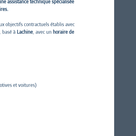
ne assistance technique spécialisée
ires.
x objectifs contractuels établis avec
, basé à
Lachine
, avec un
horaire de
tives et voitures)