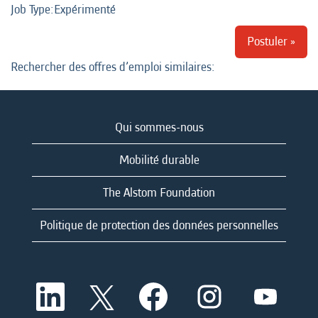
Job Type:​Expérimenté
Postuler »
Rechercher des offres d’emploi similaires:
Qui sommes-nous
Mobilité durable
The Alstom Foundation
Politique de protection des données personnelles
S
S
S
S
S
’
’
’
’
’
o
o
o
o
o