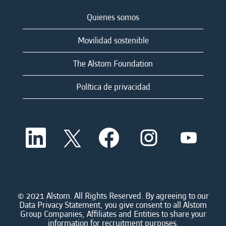
Quienes somos
Movilidad sostenible
The Alstom Foundation
Política de privacidad
S
S
S
S
S
e
e
e
e
e
a
a
a
a
a
b
b
b
b
b
r
r
r
r
r
e
e
e
e
e
e
e
e
e
e
n
n
n
n
© 2021 Alstom. All Rights Reserved. By agreeing to our
n
u
u
u
u
Data Privacy Statement, you give consent to all Alstom
u
n
n
n
n
Group Companies, Affiliates and Entities to share your
n
a
a
a
a
information for recruitment purposes.
a