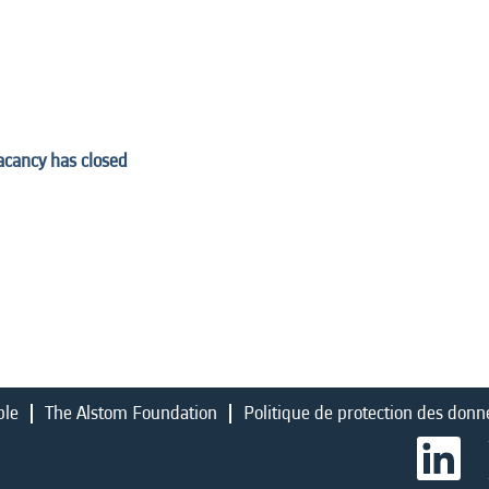
vacancy has closed
ble
The Alstom Foundation
Politique de protection des donn
S
’
o