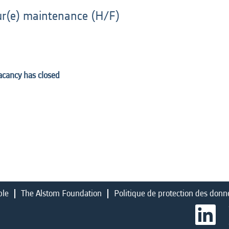
ur(e) maintenance (H/F)
vacancy has closed
ble
The Alstom Foundation
Politique de protection des donn
S
’
o