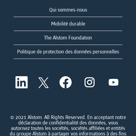
Qui sommes-nous
Mobilité durable
The Alstom Foundation
Politique de protection des données personnelles
S
S
S
S
S
’
’
’
’
’
o
o
o
o
o
u
u
u
u
u
v
v
v
v
v
r
r
r
r
r
e
e
e
e
e
d
d
d
d
© 2021 Alstom. All Rights Reserved. En acceptant notre
d
a
a
a
a
déclaration de confidentialité des données, vous
a
n
n
n
n
autorisez toutes les sociétés, sociétés affiliées et entités
n
s
s
s
s
du groupe Alstom à partager vos informations à des fins
s