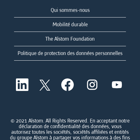
Qui sommes-nous
Mobilité durable
The Alstom Foundation
Politique de protection des données personnelles
S
S
S
S
S
’
’
’
’
’
o
o
o
o
o
u
u
u
u
u
v
v
v
v
v
r
r
r
r
r
e
e
e
e
e
d
d
d
d
© 2021 Alstom. All Rights Reserved. En acceptant notre
d
a
a
a
a
déclaration de confidentialité des données, vous
a
n
n
n
n
autorisez toutes les sociétés, sociétés affiliées et entités
n
s
s
s
s
du groupe Alstom à partager vos informations à des fins
s