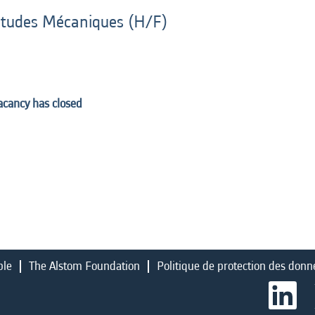
 Etudes Mécaniques (H/F)
vacancy has closed
ble
The Alstom Foundation
Politique de protection des donn
S
’
o