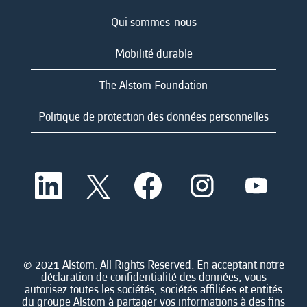
Qui sommes-nous
Mobilité durable
The Alstom Foundation
Politique de protection des données personnelles
S
S
S
S
S
’
’
’
’
’
o
o
o
o
o
u
u
u
u
u
v
v
v
v
v
r
r
r
r
r
e
e
e
e
e
d
d
d
d
© 2021 Alstom. All Rights Reserved. En acceptant notre
d
a
a
a
a
déclaration de confidentialité des données, vous
a
n
n
n
n
autorisez toutes les sociétés, sociétés affiliées et entités
n
s
s
s
s
du groupe Alstom à partager vos informations à des fins
s