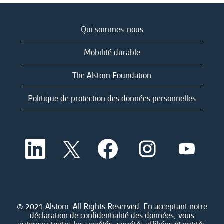
Qui sommes-nous
Mobilité durable
The Alstom Foundation
Politique de protection des données personnelles
S
S
S
S
S
’
’
’
’
’
o
o
o
o
o
u
u
u
u
u
v
v
v
v
v
r
r
r
r
r
e
e
e
e
e
d
d
d
d
© 2021 Alstom. All Rights Reserved. En acceptant notre
d
a
a
a
a
déclaration de confidentialité des données, vous
a
n
n
n
n