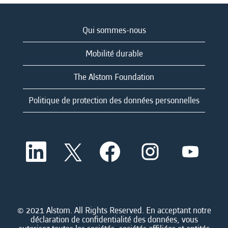
Qui sommes-nous
Mobilité durable
The Alstom Foundation
Politique de protection des données personnelles
S
S
S
S
S
’
’
’
’
’
o
o
o
o
o
u
u
u
u
u
v
v
v
v
v
r
r
r
r
r
e
e
e
e
e
d
d
d
d
© 2021 Alstom. All Rights Reserved. En acceptant notre
d
a
a
a
a
déclaration de confidentialité des données, vous
a
n
n
n
n