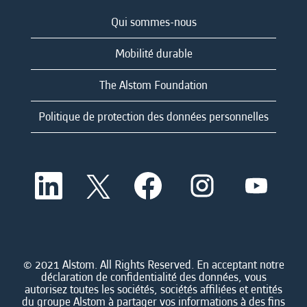
Qui sommes-nous
Mobilité durable
The Alstom Foundation
Politique de protection des données personnelles
S
S
S
S
S
’
’
’
’
’
o
o
o
o
o
u
u
u
u
u
v
v
v
v
v
r
r
r
r
r
e
e
e
e
e
d
d
d
d
© 2021 Alstom. All Rights Reserved. En acceptant notre
d
a
a
a
a
déclaration de confidentialité des données, vous
a
n
n
n
n
autorisez toutes les sociétés, sociétés affiliées et entités
n
s
s
s
s
du groupe Alstom à partager vos informations à des fins
s