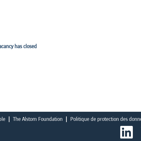
vacancy has closed
ble
The Alstom Foundation
Politique de protection des donn
S
’
o