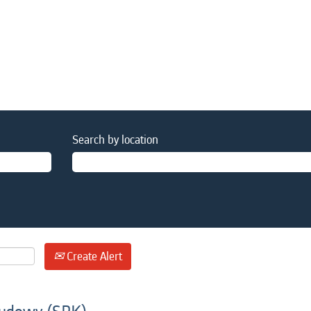
Search by location
Create Alert