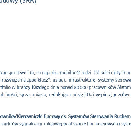
Budowy (SRK)
ransportowe i to, co napędza mobilność ludzi. Od kolei dużych p
ozwiązania „pod klucz”, usługi, infrastrukturę, systemy stero
tfolio w branży. Każdego dnia ponad 80 000 pracowników Alstom 
 mobilności, łącząc miasta, redukując emisję CO₂ i wspierając zrów
rownika/Kierowniczki Budowy ds. Systemów Sterowania Ruchem
projektów sygnalizacji kolejowej w obszarze linii kolejowych i sy