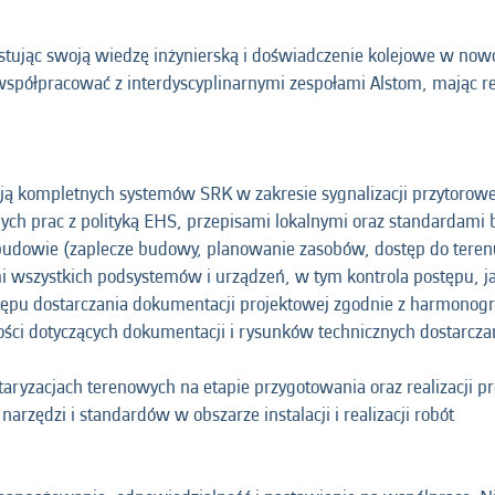
tując swoją wiedzę inżynierską i doświadczenie kolejowe w no
 współpracować z interdyscyplinarnymi zespołami Alstom, mając r
cją kompletnych systemów SRK w zakresie sygnalizacji przytorowe
ch prac z polityką EHS, przepisami lokalnymi oraz standardami
 budowie (zaplecze budowy, planowanie zasobów, dostęp do teren
i wszystkich podsystemów i urządzeń, w tym kontrola postępu, ja
tępu dostarczania dokumentacji projektowej zgodnie z harmono
dności dotyczących dokumentacji i rysunków technicznych dostarcz
taryzacjach terenowych na etapie przygotowania oraz realizacji pr
rzędzi i standardów w obszarze instalacji i realizacji robót