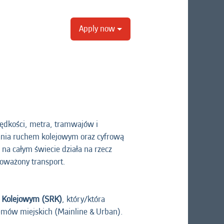
Apply now
rędkości, metra, tramwajów i
wania ruchem kolejowym oraz cyfrową
na całym świecie działa na rzecz
noważony transport.
 Kolejowym (SRK)
, który/która
stemów miejskich (Mainline & Urban).