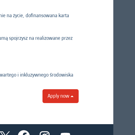
ie na życie, dofinansowana karta
umą spojrzysz na realizowane przez
wartego i inkluzywnego środowiska
Apply now
O
O
O
O