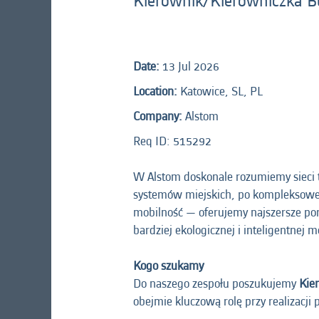
Kierownik/Kierowniczka 
Date:
13 Jul 2026
Location:
Katowice, SL, PL
Company:
Alstom
Req ID: 515292
W Alstom doskonale rozumiemy sieci t
systemów miejskich, po kompleksowe r
mobilność — oferujemy najszersze por
bardziej ekologicznej i inteligentnej
Kogo szukamy
Do naszego zespołu poszukujemy
Kie
obejmie kluczową rolę przy realizacji 