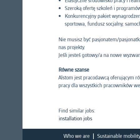
Elastyczne środowisko pracy i real
Szeroką ofertę szkoleń i program
Konkurencyjny pakiet wynagrodzen
sportowa, fundusz socjalny, samoc
Nie musisz być pasjonatem/pasjonatką
nas projekty.
Jeśli jesteś gotowy/a na nowe wyzwan
Równe szanse
Alstom jest pracodawcą oferującym r
pracy dla wszystkich pracowników we 
Find similar jobs:
installation jobs
Who we are
Sustainable mobilit