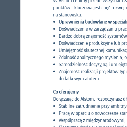
W Alstom cenimy przede wszystkim za
punktów - kluczowa jest chęć rozwoju
na stanowisku:
Uprawnienia budowlane w specjaln
Doświadczenie w zarządzaniu pra
Bardzo dobrą znajomość systemów i
Doświadczenie produkcyjne lub proj
Umiejętność skutecznej komunikacj
Zdolność analitycznego myślenia, 
Samodzielność decyzyjną i umieję
Znajomość realizacji projektów typ
dodatkowym atutem
Co oferujemy
Dołączając do Alstom, rozpoczynasz d
Stabilne zatrudnienie przy ambitny
Pracę w oparciu o nowoczesne stand
Współpracę z międzynarodowymi,