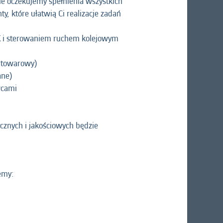
e oczekujemy spełnienia wszystkich
, które ułatwią Ci realizacje zadań
K i sterowaniem ruchem kolejowym
t towarowy)
ane)
wcami
cznych i jakościowych będzie
emy: