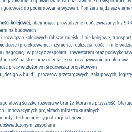
angażowanie, odpowiedzialność i nastawienie na współpracę. Ni
 i gotowość do podejmowania wyzwań. Poniżej znajdziesz elementy
ości kolejowej
, obejmujące prowadzenie robót związanych z SR
cami na budowach
 rozwiązań kolejowych (obszar miejski, linie kolejowe, transpor
ektowe (projektowanie, inżynieria, realizacja robót – mile widzi
i i negocjacji w pracy z zespołami, inwestorem oraz podwykona
odporność na stres oraz orientację na rozwiązywanie problemów
tność pracy w złożonym środowisku projektowym
u „design & build”, procesów przetargowych, zakupowych, logisty
ługofalową ścieżkę rozwoju w branży, która ma przyszłość. Oferuj
ch i innowacyjnych projektach infrastrukturalnych
ardy i technologie sygnalizacji kolejowej
 doświadczonymi zespołami