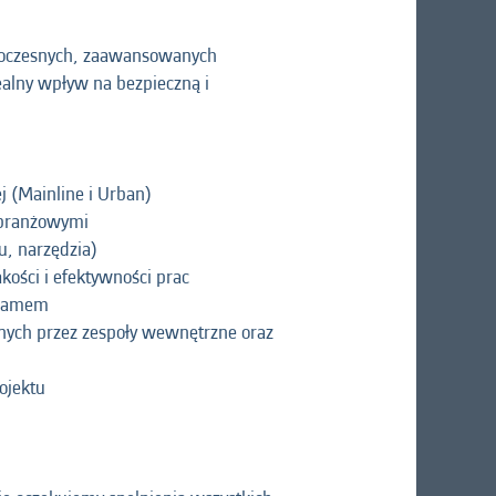
woczesnych, zaawansowanych
ealny wpływ na bezpieczną i
j (Mainline i Urban)
 branżowymi
u, narzędzia)
kości i efektywności prac
gramem
anych przez zespoły wewnętrzne oraz
ojektu