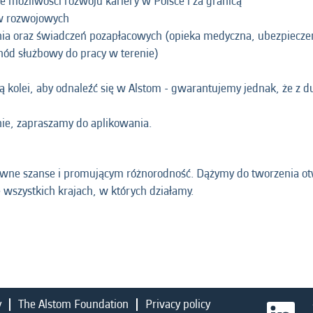
ne możliwości rozwoju kariery w Polsce i za granicą
ów rozwojowych
ia oraz świadczeń pozapłacowych (opieka medyczna, ubezpieczen
hód służbowy do pracy w terenie)
 kolei, aby odnaleźć się w Alstom - gwarantujemy jednak, że z d
ie, zapraszamy do aplikowania.
ówne szanse i promującym różnorodność. Dążymy do tworzenia ot
wszystkich krajach, w których działamy.
y
The Alstom Foundation
Privacy policy
O