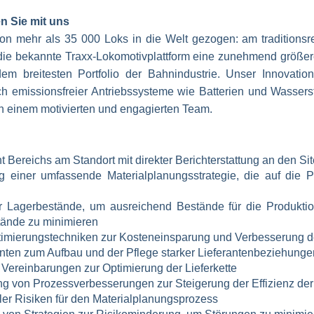
n Sie mit uns
n mehr als 35 000 Loks in die Welt gezogen: am traditionsre
ie bekannte Traxx-Lokomotivplattform eine zunehmend größere
m breitesten Portfolio der Bahnindustrie. Unser Innovatio
ch emissionsfreier Antriebssysteme wie Batterien und Wasserst
in einem motivierten und engagierten Team.
Bereichs am Standort mit direkter Berichterstattung an den Sit
 einer umfassende Materialplanungsstrategie, die auf die P
Lagerbestände, um ausreichend Bestände für die Produktion
tände zu minimieren
imierungstechniken zur Kosteneinsparung und Verbesserung 
nten zum Aufbau und der Pflege starker Lieferantenbeziehunge
 Vereinbarungen zur Optimierung der Lieferkette
ung von Prozessverbesserungen zur Steigerung der Effizienz de
ller Risiken für den Materialplanungsprozess