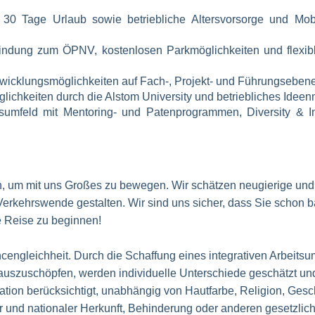
), 30 Tage Urlaub sowie betriebliche Altersvorsorge und Mo
nbindung zum ÖPNV, kostenlosen Parkmöglichkeiten und flexi
twicklungsmöglichkeiten auf Fach-, Projekt- und Führungseben
lichkeiten durch die Alstom University und betriebliches Ide
tsumfeld mit Mentoring- und Patenprogrammen, Diversity & I
n, um mit uns Großes zu bewegen. Wir schätzen neugierige und
erkehrswende gestalten. Wir sind uns sicher, dass Sie schon ba
e Reise zu beginnen!
cengleichheit. Durch die Schaffung eines integrativen Arbeitsum
 auszuschöpfen, werden individuelle Unterschiede geschätzt und
kation berücksichtigt, unabhängig von Hautfarbe, Religion, Gesch
her und nationaler Herkunft, Behinderung oder anderen gesetzli