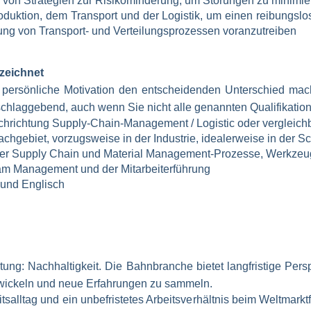
 von Strategien zur Risikominderung, um Störungen zu minimie
uktion, dem Transport und der Logistik, um einen reibungslose
ung von Transport- und Verteilungsprozessen voranzutreiben
szeichnet
 persönliche Motivation den entscheidenden Unterschied macht.
schlaggebend, auch wenn Sie nicht alle genannten Qualifikation
hrichtung Supply-Chain-Management / Logistic oder vergleich
achgebiet, vorzugsweise in der Industrie, idealerweise in der
ner Supply Chain und Material Management-Prozesse, Werkze
eam Management und der Mitarbeiterführung
 und Englisch
htung: Nachhaltigkeit. Die Bahnbranche bietet langfristige Pers
ntwickeln und neue Erfahrungen zu sammeln.
alltag und ein unbefristetes Arbeitsverhältnis beim Weltmarktfü