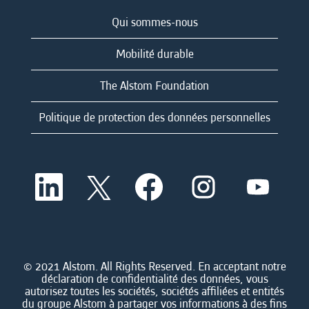
Qui sommes-nous
Mobilité durable
The Alstom Foundation
Politique de protection des données personnelles
S
S
S
S
S
’
’
’
’
’
o
o
o
o
o
u
u
u
u
u
v
v
v
v
v
r
r
r
r
r
e
e
e
e
e
d
d
d
d
© 2021 Alstom. All Rights Reserved. En acceptant notre
d
a
a
a
a
déclaration de confidentialité des données, vous
a
n
n
n
n
autorisez toutes les sociétés, sociétés affiliées et entités
n
s
s
s
s
du groupe Alstom à partager vos informations à des fins
s