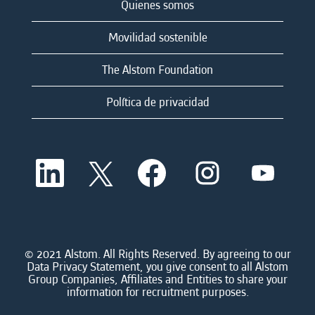
Quienes somos
Movilidad sostenible
The Alstom Foundation
Política de privacidad
S
S
S
S
S
e
e
e
e
e
a
a
a
a
a
b
b
b
b
b
r
r
r
r
r
e
e
e
e
e
e
e
e
e
e
n
n
n
n
© 2021 Alstom. All Rights Reserved. By agreeing to our
n
u
u
u
u
Data Privacy Statement, you give consent to all Alstom
u
n
n
n
n
Group Companies, Affiliates and Entities to share your
n
a
a
a
a
information for recruitment purposes.
a
n
n
n
n
n
u
u
u
u