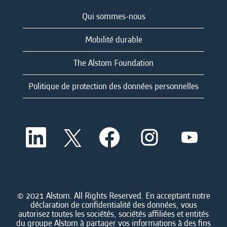
Qui sommes-nous
Mobilité durable
The Alstom Foundation
Politique de protection des données personnelles
S
S
S
S
S
’
’
’
’
’
o
o
o
o
o
u
u
u
u
u
v
v
v
v
v
r
r
r
r
r
e
e
e
e
e
d
d
d
d
© 2021 Alstom. All Rights Reserved. En acceptant notre
d
a
a
a
a
déclaration de confidentialité des données, vous
a
n
n
n
n
autorisez toutes les sociétés, sociétés affiliées et entités
n
s
s
s
s
du groupe Alstom à partager vos informations à des fins
s