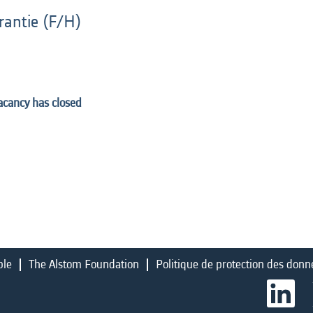
rantie (F/H)
vacancy has closed
ble
The Alstom Foundation
Politique de protection des donn
S
’
o