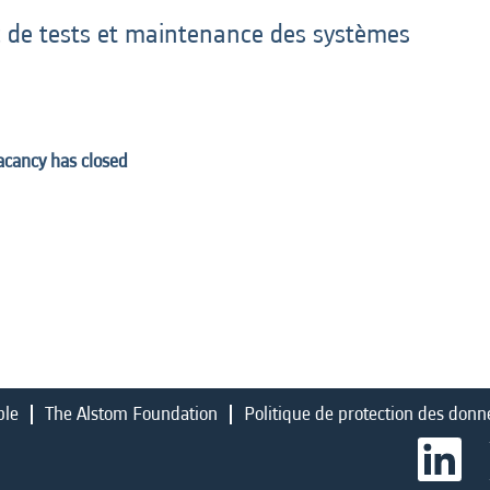
c de tests et maintenance des systèmes
vacancy has closed
ble
The Alstom Foundation
Politique de protection des donn
S
’
o