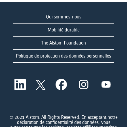
Qui sommes-nous
Mobilité durable
The Alstom Foundation
Politique de protection des données personnelles
S
S
S
S
S
’
’
’
’
’
o
o
o
o
o
u
u
u
u
u
v
v
v
v
v
r
r
r
r
r
e
e
e
e
e
d
d
d
d
© 2021 Alstom. All Rights Reserved. En acceptant notre
d
a
a
a
a
déclaration de confidentialité des données, vous
a
n
n
n
n