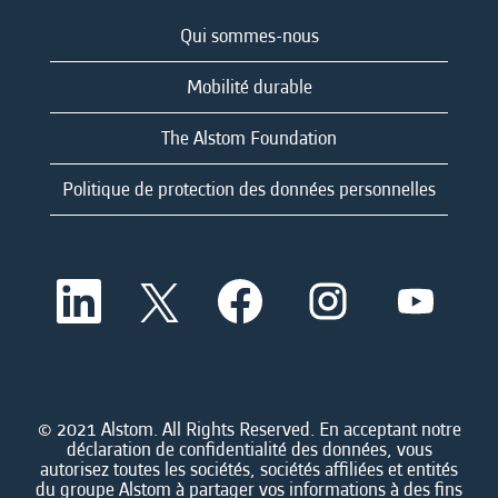
Qui sommes-nous
Mobilité durable
The Alstom Foundation
Politique de protection des données personnelles
S
S
S
S
S
’
’
’
’
’
o
o
o
o
o
u
u
u
u
u
v
v
v
v
v
r
r
r
r
r
e
e
e
e
e
d
d
d
d
© 2021 Alstom. All Rights Reserved. En acceptant notre
d
a
a
a
a
déclaration de confidentialité des données, vous
a
n
n
n
n
autorisez toutes les sociétés, sociétés affiliées et entités
n
s
s
s
s
du groupe Alstom à partager vos informations à des fins
s