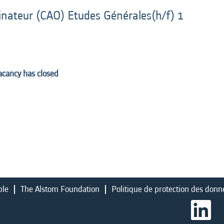
inateur (CAO) Etudes Générales(h/f) 1
vacancy has closed
ble
The Alstom Foundation
Politique de protection des donn
S
’
o