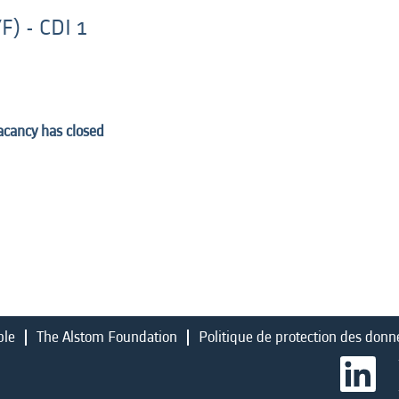
F) - CDI 1
vacancy has closed
ble
The Alstom Foundation
Politique de protection des donn
S
’
o