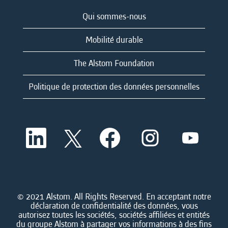
Qui sommes-nous
Mobilité durable
The Alstom Foundation
Politique de protection des données personnelles
S
S
S
S
S
’
’
’
’
’
o
o
o
o
o
u
u
u
u
u
v
v
v
v
v
r
r
r
r
r
e
e
e
e
e
d
d
d
d
© 2021 Alstom. All Rights Reserved. En acceptant notre
d
a
a
a
a
déclaration de confidentialité des données, vous
a
n
n
n
n
autorisez toutes les sociétés, sociétés affiliées et entités
n
s
s
s
s
du groupe Alstom à partager vos informations à des fins
s