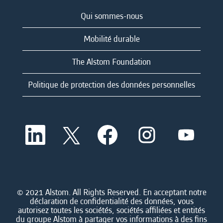
Qui sommes-nous
Mobilité durable
The Alstom Foundation
Politique de protection des données personnelles
S
S
S
S
S
’
’
’
’
’
o
o
o
o
o
u
u
u
u
u
v
v
v
v
v
r
r
r
r
r
e
e
e
e
e
d
d
d
d
© 2021 Alstom. All Rights Reserved. En acceptant notre
d
a
a
a
a
déclaration de confidentialité des données, vous
a
n
n
n
n
autorisez toutes les sociétés, sociétés affiliées et entités
n
s
s
s
s
du groupe Alstom à partager vos informations à des fins
s