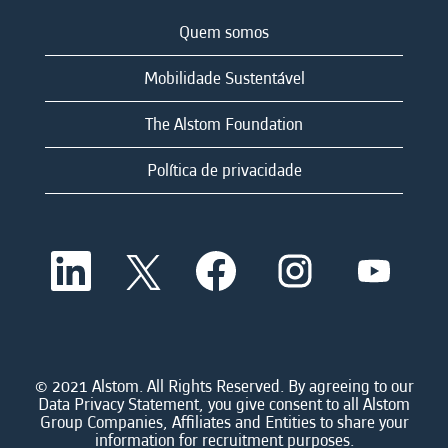
Quem somos
Mobilidade Sustentável
The Alstom Foundation
Política de privacidade
A
A
A
A
A
b
b
b
b
b
r
r
r
r
r
e
e
e
e
e
e
e
e
e
e
m
m
m
m
m
u
u
u
u
u
m
m
m
m
© 2021 Alstom. All Rights Reserved. By agreeing to our
m
a
a
a
a
Data Privacy Statement, you give consent to all Alstom
a
n
n
n
n
Group Companies, Affiliates and Entities to share your
n
o
o
o
o
information for recruitment purposes.
o