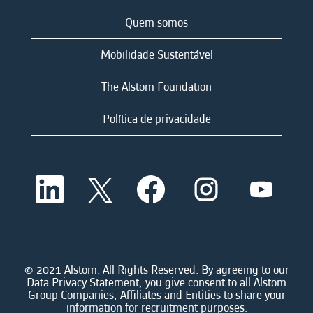
Quem somos
Mobilidade Sustentável
The Alstom Foundation
Política de privacidade
A
A
A
A
A
b
b
b
b
b
r
r
r
r
r
e
e
e
e
e
e
e
e
e
e
m
m
m
m
m
u
u
u
u
u
m
m
m
m
© 2021 Alstom. All Rights Reserved. By agreeing to our
m
a
a
a
a
Data Privacy Statement, you give consent to all Alstom
a
n
n
n
n
Group Companies, Affiliates and Entities to share your
n
o
o
o
o
information for recruitment purposes.
o