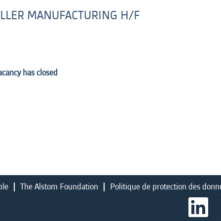
LLER MANUFACTURING H/F
vacancy has closed
ble
The Alstom Foundation
Politique de protection des donn
S
’
o