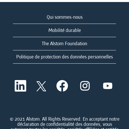
Qui sommes-nous
Mobilité durable
The Alstom Foundation
Politique de protection des données personnelles
S
S
S
S
S
’
’
’
’
’
o
o
o
o
o
u
u
u
u
u
v
v
v
v
v
r
r
r
r
r
e
e
e
e
e
d
d
d
d
© 2021 Alstom. All Rights Reserved. En acceptant notre
d
a
a
a
a
déclaration de confidentialité des données, vous
a
n
n
n
n