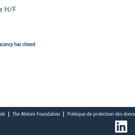
ie H/F
vacancy has closed
ble
The Alstom Foundation
Politique de protection des donn
S
’
o