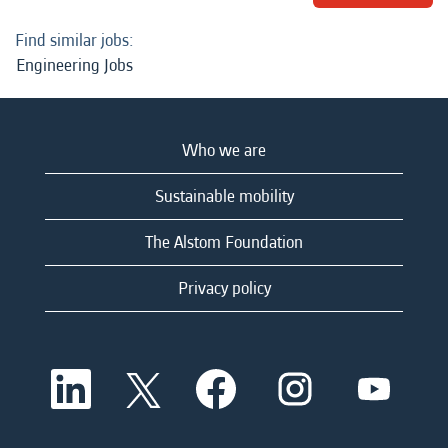
Find similar jobs:
Engineering Jobs
Who we are
Sustainable mobility
The Alstom Foundation
Privacy policy
O
O
O
O
O
p
p
p
p
p
e
e
e
e
e
n
n
n
n
n
s
s
s
s