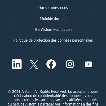
Qui sommes-nous
Mobilité durable
The Alstom Foundation
Politique de protection des données personnelles
S
S
S
S
S
’
’
’
’
’
o
o
o
o
o
u
u
u
u
u
v
v
v
v
v
r
r
r
r
r
e
e
e
e
e
d
d
d
d
© 2021 Alstom. All Rights Reserved. En acceptant notre
d
a
a
a
a
déclaration de confidentialité des données, vous
a
n
n
n
n
autorisez toutes les sociétés, sociétés affiliées et entités
n
s
s
s
s
du groupe Alstom à partager vos informations à des fins
s