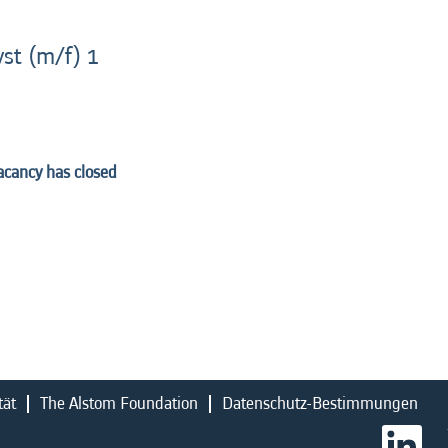
yst (m/f) 1
vacancy has closed
tät
The Alstom Foundation
Datenschutz-Bestimmungen
W
i