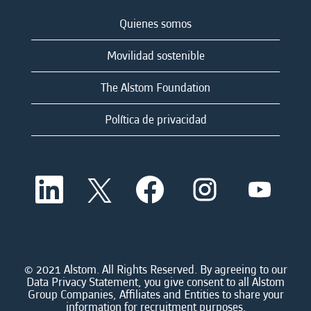
Quienes somos
Movilidad sostenible
The Alstom Foundation
Política de privacidad
S
S
S
S
S
e
e
e
e
e
a
a
a
a
a
b
b
b
b
b
r
r
r
r
r
e
e
e
e
e
e
e
e
e
e
n
n
n
n
© 2021 Alstom. All Rights Reserved. By agreeing to our
n
u
u
u
u
Data Privacy Statement, you give consent to all Alstom
u
n
n
n
n
Group Companies, Affiliates and Entities to share your
n
a
a
a
a
information for recruitment purposes.
a