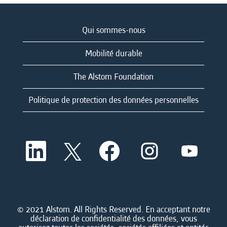
Qui sommes-nous
Mobilité durable
The Alstom Foundation
Politique de protection des données personnelles
S
S
S
S
S
’
’
’
’
’
o
o
o
o
o
u
u
u
u
u
v
v
v
v
v
r
r
r
r
r
e
e
e
e
e
d
d
d
d
© 2021 Alstom. All Rights Reserved. En acceptant notre
d
a
a
a
a
déclaration de confidentialité des données, vous
a
n
n
n
n