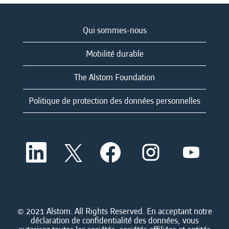
Qui sommes-nous
Mobilité durable
The Alstom Foundation
Politique de protection des données personnelles
S
S
S
S
S
’
’
’
’
’
o
o
o
o
o
u
u
u
u
u
v
v
v
v
v
r
r
r
r
r
e
e
e
e
e
d
d
d
d
© 2021 Alstom. All Rights Reserved. En acceptant notre
d
a
a
a
a
déclaration de confidentialité des données, vous
a
n
n
n
n