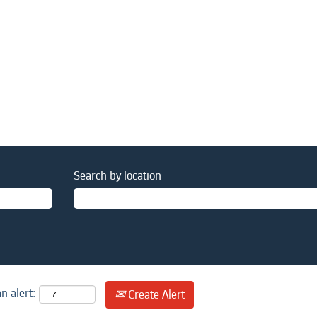
Search by location
n alert:
Create Alert